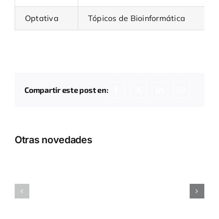
Optativa
Tópicos de Bioinformática
Compartir este post en:
Facebook
Twitter
LinkedIn
Correo
electrónico
Otras novedades
Transición
de
Información
Plan
de
1993
Materias