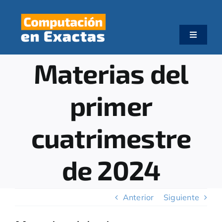
Skip
to
content
Toggle
Navigati
Inicio
Materias del
Institucional
primer
Planes de Estudio
cuatrimestre
de 2024
Inscripciones
Estudiantes
Anterior
Siguiente