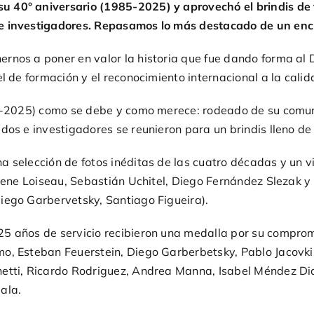
 40° aniversario (1985-2025) y aprovechó el brindis de 
 e investigadores. Repasamos lo más destacado de un en
rnos a poner en valor la historia que fue dando forma al D
l de formación y el reconocimiento internacional a la calid
985-2025) como se debe y como merece: rodeado de su com
dos e investigadores se reunieron para un brindis lleno de
a selección de fotos inéditas de las cuatro décadas y un v
Irene Loiseau, Sebastián Uchitel, Diego Fernández Slezak 
iego Garbervetsky, Santiago Figueira).
5 años de servicio recibieron una medalla por su compromi
o, Esteban Feuerstein, Diego Garberbetsky, Pablo Jacovkis
hetti, Ricardo Rodriguez, Andrea Manna, Isabel Méndez Di
ala.