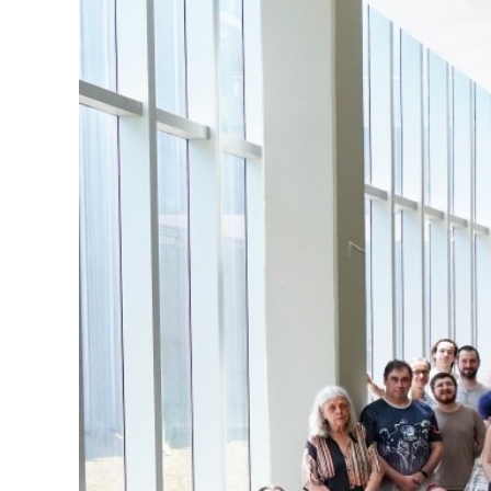
View
Larger
Image