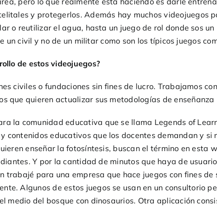
 tarea, pero lo que realmente está haciendo es darle entre
elitales y protegerlos. Además hay muchos videojuegos par
ar o reutilizar el agua, hasta un juego de rol donde sos u
e un civil y no de un militar como son los típicos juegos com
rollo de estos videojuegos?
nes civiles o fundaciones sin fines de lucro. Trabajamos c
os que quieren actualizar sus metodologías de enseñanza 
ara la comunidad educativa que se llama Legends of Lear
 y contenidos educativos que los docentes demandan y si 
uieren enseñar la fotosíntesis, buscan el término en esta 
tudiantes. Y por la cantidad de minutos que haya de usuari
n trabajé para una empresa que hace juegos con fines de s
te. Algunos de estos juegos se usan en un consultorio pedi
el medio del bosque con dinosaurios. Otra aplicación consi