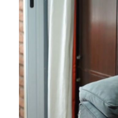
View
Larger
Image