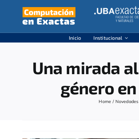
Skip
to
content
Inicio
Institucional
Una mirada al
género en 
Home
Novedades