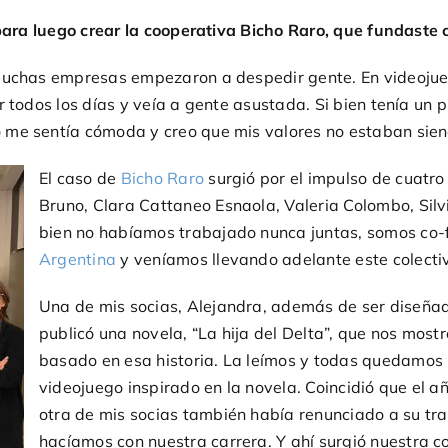
 para luego crear la cooperativa Bicho Raro, que fundaste 
 muchas empresas empezaron a despedir gente. En videoju
r todos los días y veía a gente asustada. Si bien tenía un
 me sentía cómoda y creo que mis valores no estaban sie
El caso de
Bicho Raro
surgió por el impulso de cuatro
Bruno, Clara Cattaneo Esnaola, Valeria Colombo, Silv
bien no habíamos trabajado nunca juntas, somos co-
Argentina
y veníamos llevando adelante este colecti
Una de mis socias, Alejandra, además de ser diseñador
publicó una novela, “La hija del Delta”, que nos most
basado en esa historia. La leímos y todas quedamos
videojuego inspirado en la novela. Coincidió que el
otra de mis socias también había renunciado a su tr
hacíamos con nuestra carrera. Y ahí surgió nuestra c