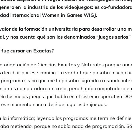
 género en la industria de los videojuegos: es co-fundad
nidad internacional Women in Games WIGJ.
l valor de la formación universitaria para desarrollar una
ral, y nos cuenta qué son los denominados “juegos serios”
 fue cursar en Exactas?
í la orientación de Ciencias Exactas y Naturales porque au
s decidí ir por ese camino. La verdad que pasaba mucho 
r programar, sino que me la pasaba jugando o usando inter
teníamos computadora en casa, pero había computadora en 
eía los viejos juegos que había en el sistema operativo D
 ese momento nunca dejé de jugar videojuegos.
a la informática; leyendo los programas me terminé defini
staba metiendo, porque no sabía nada de programación. Só