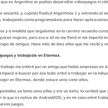
que en Argentina se podían desarrollar videojuegos ni có
 encantó, y, cuando finalicé Algoritmos 1 y entrando al 
n, trabajando como programadora para hacer aplicaciones
s y a medida que seguíamos en la carrera recuerdo cursar
pocas mujeres, pero eso a mí no me frenó ni me importó m
 grupo de amigos. Hace más de diez años que me recibí y m
eojuegos y trabajaste en Etermax.
trabajo me enteré por un amigo que había empresas en Ar
mpecé a buscar por ese lado: entré a trabajar en la indus
abajar en Etermax, donde estuve unos siete años.
ntados ya tenía unos años y era un éxito, la verdad que 
 lo que es nativo de Android/IOS, y en mi caso entré trab
uevos juegos.